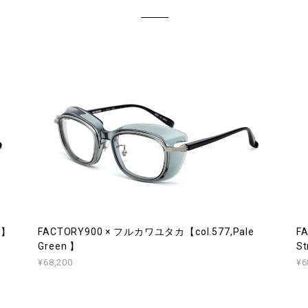
k】
FACTORY900 × フルカワユタカ【col.577,Pale
F
Green 】
St
¥68,200
¥6