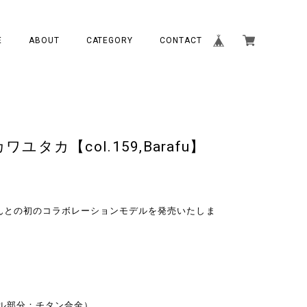
E
ABOUT
CATEGORY
CONTACT
カワユタカ【col.159,Barafu】
んとの初のコラボレーションモデルを発売いたしま
ル部分：チタン合金）